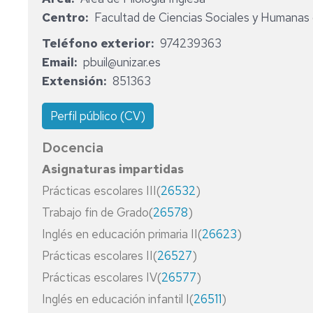
DE
DEPARTAMENTO
ELECTRÓNICA
PHD
Centro
Facultad de Ciencias Sociales y Humanas 
EMPRESAS
DOCENCIA
MU
Y
TALKS
ZARAGOZA
GRADO
EN
EN
AUTOMÁTICA
REGLAMENTOS,
EN
Teléfono exterior
974239363
MÁSTER
CALIDAD,
ENFERMERÍA
NORMATIVAS
ESTUDIOS
Email
pbuil@unizar.es
SEGURIDAD
Y
ENFERMERÍA
INGLESES
Extensión
851363
Y
ACTAS
GESTIÓN
TECNOLOGÍA
Y
INGENIERÍA
ADMINISTRACIÓN
DE
ADMINISTRACIÓN
SECRETARÍA
INFORMÁTICA
Y
Perfil público (CV)
LOS
PÚBLICA
(UBICACIÓN
DIRECCIÓN
ALIMENTOS
Y
DE
MAGISTERIO
Docencia
HORARIO)
INGENIERÍA
EMPRESAS
EN
MU
AGROALIMENTARIA
EDUCACIÓN
Asignaturas impartidas
EN
Y
INFANTIL
ARQUITECTURA
Prácticas escolares III(
26532
)
PROFESORADO
DEL
DE
MEDIO
MAGISTERIO
ECONOMÍA
Trabajo fin de Grado(
26578
)
EDUCACIÓN
RURAL
EN
Inglés en educación primaria II(
26623
)
SECUNDARIA
EDUCACIÓN
ENFERMERÍA
OBLIGATORIA,
MAGISTERIO
PRIMARIA
Prácticas escolares II(
26527
)
BACHILLERATO,
EN
ESTUDIOS
Prácticas escolares IV(
26577
)
FP
EDUCACIÓN
CLÁSICOS
Y
INFANTIL
Inglés en educación infantil I(
26511
)
ENSEÑANZAS
FILOLOGÍA