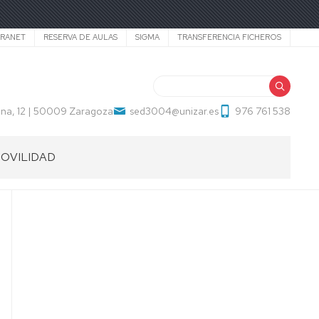
TRANET
RESERVA DE AULAS
SIGMA
TRANSFERENCIA FICHEROS
Buscar
na, 12 | 50009 Zaragoza
sed3004@unizar.es
976 761 538
OVILIDAD
UXILIAR
E
ONVERSACIÓN
ECAS
ECTORADOS
AEC-
ECID