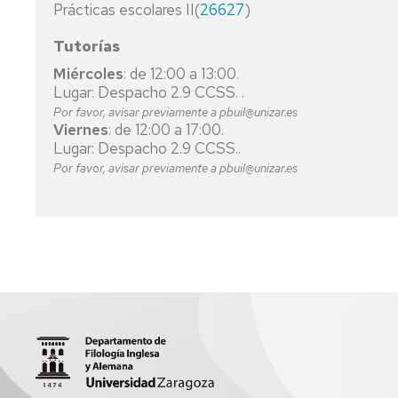
Prácticas escolares II(
DE
26627
)
MAGISTERIO
HISPÁNICA
IDIOMAS,
EN
ARTÍSTICAS
Tutorías
EDUCACIÓN
FILOSOFÍA
Y
PRIMARIA
Miércoles
: de 12:00 a 13:00.
DEPORTIVAS
FINANZAS
Lugar: Despacho 2.9 CCSS. .
MEDICINA
Y
Por favor, avisar previamente a pbuil@unizar.es
CONTABILIDAD
Viernes
: de 12:00 a 17:00.
ODONTOLOGÍA
Lugar: Despacho 2.9 CCSS..
FISIOTERAPIA
Por favor, avisar previamente a pbuil@unizar.es
INGENIERÍA
DE
TECNOLOGÍAS
INDUSTRIALES
INGENIERÍA
DE
TECNOLOGÍAS
Y
SERVICIOS
DE
TELECOMUNICACIÓN