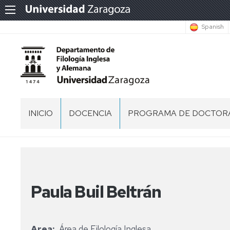
Spanish
INICIO
DOCENCIA
PROGRAMA DE DOCTOR
DIRECTORIO
CENTROS
PROGRAMA
EN
DE
LOS
DOCTORADO
EQUIPO
QUE
EN
DE
IMPARTIMOS
ESTUDIOS
DIRECCIÓN
Paula Buil Beltrán
DOCENCIA
INGLESES
PROCESOS
DOCENCIA
HUESCA
ADMINISTRACIÓN
SEING
DE
EN
Y
CONTRATACIÓN
GRADO
DIRECCIÓN
DEL
Area
Área de Filología Inglesa
TERUEL
INGENIERÍA
FRIDAY