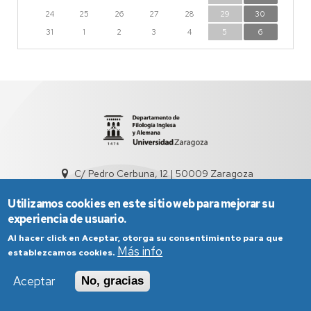
24
25
26
27
28
29
30
31
1
2
3
4
5
6
C/ Pedro Cerbuna, 12 | 50009 Zaragoza
sed3004@unizar.es
976 761 538
Utilizamos cookies en este sitio web para mejorar su
experiencia de usuario.
Al hacer click en Aceptar, otorga su consentimiento para que
Más info
establezcamos cookies.
Aceptar
No, gracias
Aviso Legal
Condiciones generales de uso
Política de Privacidad
Política de Cookies
Política de Accesibilidad