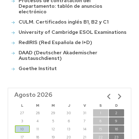
Procesos de contratación del
Departamento: tablón de anuncios
electrónico
CULM. Certificados inglés B1, B2 y C1
University of Cambridge ESOL Examinations
RedIRIS (Red Española de I+D)
DAAD (Deutscher Akademischer
Austauschdienst)
Goethe Institut
Agosto 2026
Paginación
L
M
M
J
V
S
D
27
28
29
30
31
1
2
3
4
5
6
7
8
9
10
11
12
13
14
15
16
17
18
19
20
21
22
23