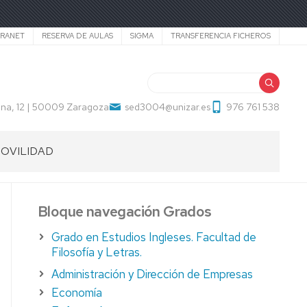
TRANET
RESERVA DE AULAS
SIGMA
TRANSFERENCIA FICHEROS
Buscar
na, 12 | 50009 Zaragoza
sed3004@unizar.es
976 761 538
OVILIDAD
UXILIAR
E
ONVERSACIÓN
Bloque navegación Grados
ECAS
Grado en Estudios Ingleses. Facultad de
Filosofía y Letras.
ECTORADOS
Administración y Dirección de Empresas
AEC-
ECID
Economía