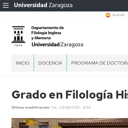
Spanish
INICIO
DOCENCIA
PROGRAMA DE DOCTOR
DIRECTORIO
CENTROS
PROGRAMA
EN
DE
LOS
DOCTORADO
EQUIPO
Grado en Filología H
QUE
EN
DE
IMPARTIMOS
ESTUDIOS
DIRECCIÓN
DOCENCIA
INGLESES
Última modificación
Vie , 27/06/2025 - 12:59
PROCESOS
DOCENCIA
HUESCA
ADMINISTRACIÓN
SEING
DE
EN
Y
CONTRATACIÓN
GRADO
DIRECCIÓN
DEL
TERUEL
INGENIERÍA
FRIDAY