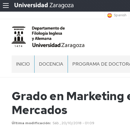
Spanish
INICIO
DOCENCIA
PROGRAMA DE DOCTOR
DIRECTORIO
CENTROS
PROGRAMA
EN
DE
LOS
DOCTORADO
EQUIPO
Grado en Marketing e
QUE
EN
DE
IMPARTIMOS
ESTUDIOS
DIRECCIÓN
Mercados
DOCENCIA
INGLESES
PROCESOS
DOCENCIA
HUESCA
ADMINISTRACIÓN
SEING
DE
EN
Y
CONTRATACIÓN
Última modificación
Sáb , 20/10/2018 - 01:09
GRADO
DIRECCIÓN
DEL
TERUEL
INGENIERÍA
FRIDAY