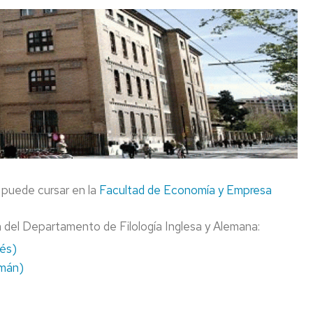
PROYECTOS
E
DE
O
INVESTIGACIÓN
NACIONALES
REVISTAS
INSTITUTOS
BIFI
DE
INVESTIGACIÓN
IEDIS
puede cursar en la
Facultad de Economía y Empresa
a del Departamento de Filología Inglesa y Alemana:
lés)
emán)