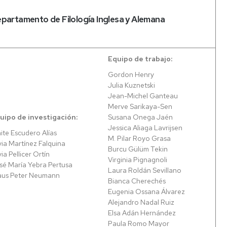
PROYECTOS
E
epartamento de Filología Inglesa y Alemana
DE
O
INVESTIGACIÓN
NACIONALES
Equipo de trabajo:
REVISTAS
Gordon Henry
INSTITUTOS
BIFI
Julia Kuznetski
DE
Jean-Michel Ganteau
INVESTIGACIÓN
IEDIS
Merve Sarikaya-Sen
uipo de investigación:
Susana Onega Jaén
Jessica Aliaga Lavrijsen
ite Escudero Alías
M. Pilar Royo Grasa
lvia Martínez Falquina
Burcu Gülüm Tekin
via Pellicer Ortín
Virginia Pignagnoli
sé María Yebra Pertusa
Laura Roldán Sevillano
aus Peter Neumann
Bianca Cherechés
Eugenia Ossana Álvarez
Alejandro Nadal Ruiz
Elsa Adán Hernández
Paula Romo Mayor