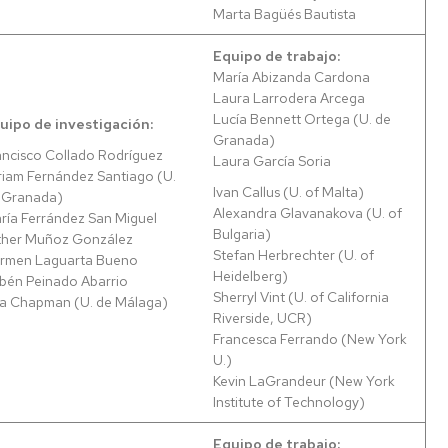
Marta Bagüés Bautista
Equipo de trabajo:
María Abizanda Cardona
Laura Larrodera Arcega
Lucía Bennett Ortega (U. de
uipo de investigación:
Granada)
ancisco Collado Rodríguez
Laura García Soria
riam Fernández Santiago (U.
Ivan Callus (U. of Malta)
 Granada)
Alexandra Glavanakova (U. of
ría Ferrández San Miguel
Bulgaria)
ther Muñoz González
Stefan Herbrechter (U. of
rmen Laguarta Bueno
Heidelberg)
bén Peinado Abarrio
Sherryl Vint (U. of California
a Chapman (U. de Málaga)
Riverside, UCR)
Francesca Ferrando (New York
U.)
Kevin LaGrandeur (New York
Institute of Technology)
Equipo de trabajo: