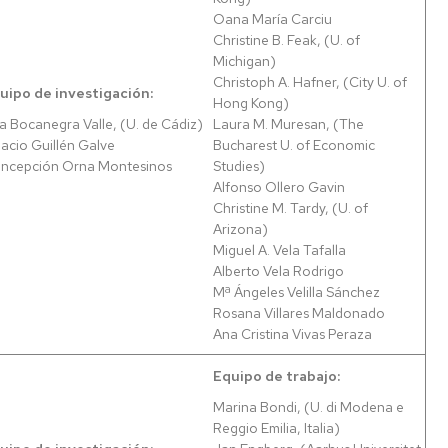
Oana María Carciu
Christine B. Feak, (U. of
Michigan)
Christoph A. Hafner, (City U. of
uipo de investigación:
Hong Kong)
a Bocanegra Valle, (U. de Cádiz)
Laura M. Muresan, (The
nacio Guillén Galve
Bucharest U. of Economic
ncepción Orna Montesinos
Studies)
Alfonso Ollero Gavin
Christine M. Tardy, (U. of
Arizona)
Miguel A. Vela Tafalla
Alberto Vela Rodrigo
Mª Ángeles Velilla Sánchez
Rosana Villares Maldonado
Ana Cristina Vivas Peraza
Equipo de trabajo:
Marina Bondi, (U. di Modena e
Reggio Emilia, Italia)