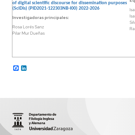
Eq
MERCADOS
of digital scientific discourse for dissemination purposes
(SciDis) (PID2021-122303NB-I00) 2022-2026
Is
MEDICINA
Is
Investigadoras principales:
Sil
PERIODISMO
Rosa Lorés Sanz
Ra
Pilar Mur Dueñas
RELACIONES
LABORALES
Y
RECURSOS
HUMANOS
Facebook
LinkedIn
TERAPIA
OCUPACIONAL
TRABAJO
SOCIAL
VETERINARIA