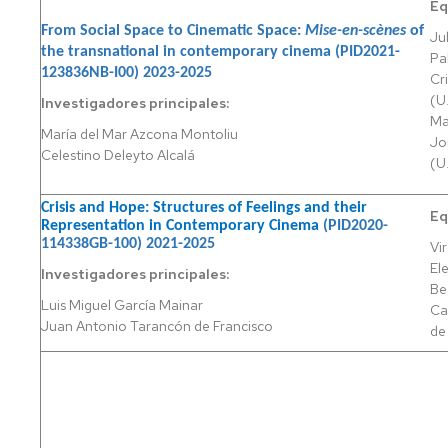
Eq
From Social Space to Cinematic Space:
Mise-en-scènes
of
INGENIERÍA
Ju
the transnational in contemporary cinema (
ELÉCTRICA
PID2021-
Pa
123836NB-I00
) 2023-2025
Cr
INGENIERÍA
(U
Investigadores principales:
ELECTRÓNICA
Ma
María del Mar Azcona Montoliu
Y
Jo
AUTOMÁTICA
Celestino Deleyto Alcalá
(U
INGENIERÍA
Crisis and Hope: Structures of Feelings and their
EN
Eq
Representation in Contemporary Cinema
(PID2020-
DISEÑO
114338GB-100)
2021-2025
Vi
INDUSTRIAL
El
Investigadores principales:
Y
Be
DESARROLLO
Luis Miguel García Mainar
Ca
DE
Juan Antonio Tarancón de Francisco
de
PRODUCTO
INGENIERÍA
INFORMÁTICA
INGENIERÍA