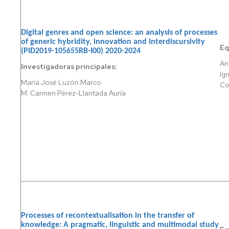
MECÁNICA
INGENIERÍA
Digital genres and open science: an analysis of processes
QUÍMICA
of generic hybridity, innovation and interdiscursivity
Eq
(PID2019-105655RB-I00) 2020-2024
LENGUAS
An
Investigadoras principales:
MODERNAS
Ig
María José Luzón Marco
Co
MAGISTERIO
M. Carmen Pérez-Llantada Auría
EN
EDUCACIÓN
INFANTIL
MAGISTERIO
EN
EDUCACIÓN
PRIMARIA
MARKETING
E
INVESTIGACIÓN
Processes of recontextualisation in the transfer of
DE
knowledge: A pragmatic, linguistic and multimodal study