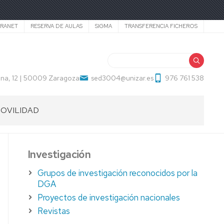
TRANET
RESERVA DE AULAS
SIGMA
TRANSFERENCIA FICHEROS
Buscar
na, 12 | 50009 Zaragoza
sed3004@unizar.es
976 761 538
OVILIDAD
UXILIAR
E
ONVERSACIÓN
Investigación
ECAS
Grupos de investigación reconocidos por la
DGA
ECTORADOS
Proyectos de investigación nacionales
AEC-
Revistas
ECID