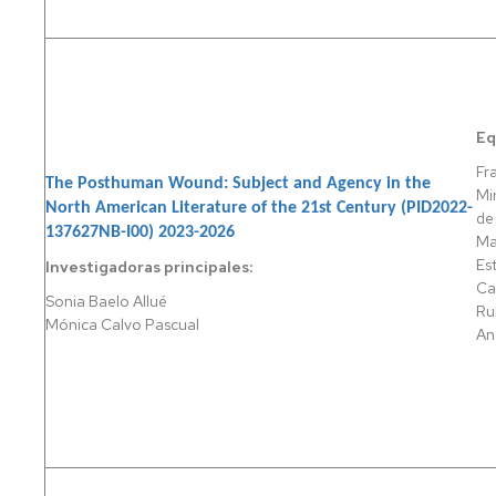
DE
MAGISTERIO
HISPÁNICA
IDIOMAS,
EN
ARTÍSTICAS
EDUCACIÓN
FILOSOFÍA
Y
PRIMARIA
DEPORTIVAS
FINANZAS
MEDICINA
Y
Eq
CONTABILIDAD
ODONTOLOGÍA
Fr
The Posthuman Wound: Subject and Agency in the
Mi
FISIOTERAPIA
North American Literature of the 21st Century (PID2022-
de
137627NB-I00) 2023-2026
Ma
INGENIERÍA
DE
Es
Investigadoras principales:
TECNOLOGÍAS
Ca
Sonia Baelo Allué
INDUSTRIALES
Ru
Mónica Calvo Pascual
An
INGENIERÍA
DE
TECNOLOGÍAS
Y
SERVICIOS
DE
TELECOMUNICACIÓN