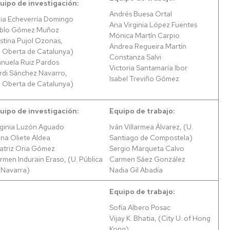
uipo de investigación:
Andrés Buesa Ortal
lia Echeverría Domingo
Ana Virginia López Fuentes
blo Gómez Muñoz
Mónica Martín Carpio
istina Pujol Ozonas,
Andrea Regueira Martín
. Oberta de Catalunya)
Constanza Salvi
nuela Ruiz Pardos
Victoria Santamaría Ibor
rdi Sánchez Navarro,
Isabel Treviño Gómez
. Oberta de Catalunya)
uipo de investigación:
Equipo de trabajo:
rginia Luzón Aguado
Iván Villarmea Álvarez, (U.
ena Oliete Aldea
Santiago de Compostela)
atriz Oria Gómez
Sergio Marqueta Calvo
rmen Indurain Eraso, (U. Pública
Carmen Sáez González
 Navarra)
Nadia Gil Abadía
Equipo de trabajo:
Sofía Albero Posac
Vijay K. Bhatia, (City U. of Hong
Kong)