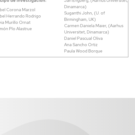
uipo de investigación:
Jan Engberg, (Aarhus Universitet,
Dinamarca)
abel Corona Marzol
Suganthi John, (U. of
abel Herrando Rodrigo
Birmingham, UK)
via Murillo Ornat
Carmen Daniela Maier, (Aarhus
món Plo Alastrue
Universitet, Dinamarca)
Daniel Pascual Oliva
Ana Sancho Ortiz
Paula Wood Borque