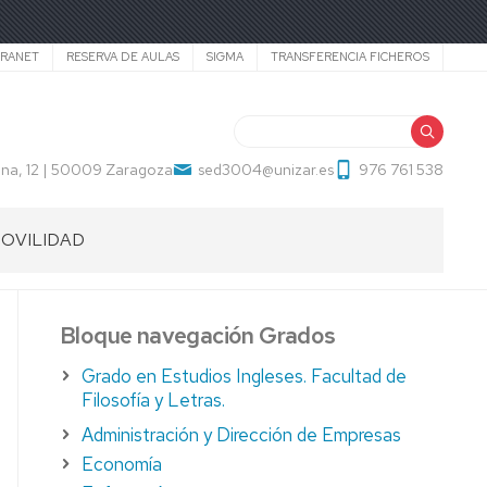
TRANET
RESERVA DE AULAS
SIGMA
TRANSFERENCIA FICHEROS
Buscar
na, 12 | 50009 Zaragoza
sed3004@unizar.es
976 761 538
OVILIDAD
UXILIAR
E
ONVERSACIÓN
Bloque navegación Grados
ECAS
Grado en Estudios Ingleses. Facultad de
Filosofía y Letras.
ECTORADOS
Administración y Dirección de Empresas
AEC-
ECID
Economía