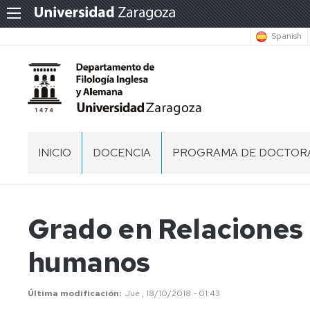
Spanish
INICIO
DOCENCIA
PROGRAMA DE DOCTOR
DIRECTORIO
CENTROS
PROGRAMA
EN
DE
LOS
DOCTORADO
EQUIPO
Grado en Relaciones 
QUE
EN
DE
IMPARTIMOS
ESTUDIOS
DIRECCIÓN
humanos
DOCENCIA
INGLESES
PROCESOS
DOCENCIA
HUESCA
ADMINISTRACIÓN
SEING
DE
EN
Y
CONTRATACIÓN
Última modificación
Jue , 18/10/2018 - 01:43
GRADO
DIRECCIÓN
DEL
TERUEL
INGENIERÍA
FRIDAY