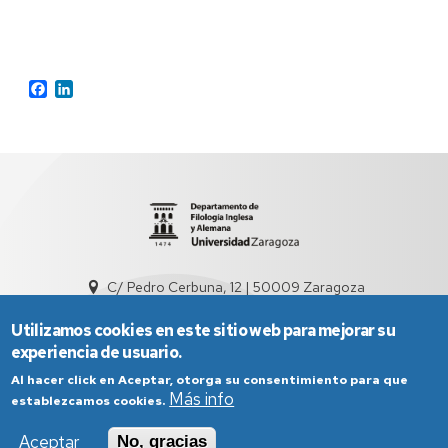
Facebook
LinkedIn
C/ Pedro Cerbuna, 12 | 50009 Zaragoza
sed3004@unizar.es
976 761 538
Utilizamos cookies en este sitio web para mejorar su
experiencia de usuario.
Al hacer click en Aceptar, otorga su consentimiento para que
Más info
establezcamos cookies.
Aceptar
No, gracias
Aviso Legal
Condiciones generales de uso