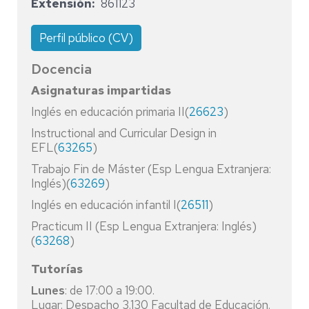
Extensión
861123
Perfil público (CV)
Docencia
Asignaturas impartidas
Inglés en educación primaria II(
26623
)
Instructional and Curricular Design in
EFL(
63265
)
Trabajo Fin de Máster (Esp Lengua Extranjera:
Inglés)(
63269
)
Inglés en educación infantil I(
26511
)
Practicum II (Esp Lengua Extranjera: Inglés)
(
63268
)
Tutorías
Lunes
: de 17:00 a 19:00.
Lugar: Despacho 3.130 Facultad de Educación.