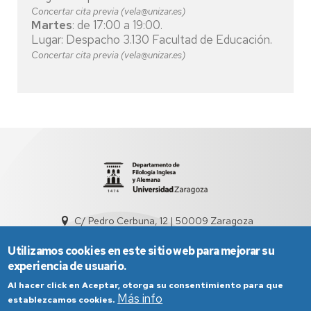
Concertar cita previa (vela@unizar.es)
Martes
: de 17:00 a 19:00.
Lugar: Despacho 3.130 Facultad de Educación.
Concertar cita previa (vela@unizar.es)
C/ Pedro Cerbuna, 12 | 50009 Zaragoza
sed3004@unizar.es
976 761 538
Utilizamos cookies en este sitio web para mejorar su
experiencia de usuario.
Al hacer click en Aceptar, otorga su consentimiento para que
Más info
establezcamos cookies.