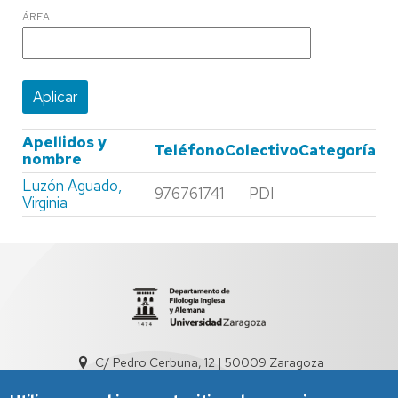
ÁREA
Apellidos y
Teléfono
Colectivo
Categoría
nombre
Luzón Aguado,
976761741
PDI
Virginia
C/ Pedro Cerbuna, 12 | 50009 Zaragoza
sed3004@unizar.es
976 761 538